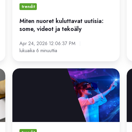
tekoäly
trendit
Miten nuoret kuluttavat uutisia:
some, videot ja tekoäly
Apr 24, 2026 12:06:37 PM
lukuaika 6 minuuttia
Journalismin
Di
ja
uu
teknologian
tr
trendit
2
2026