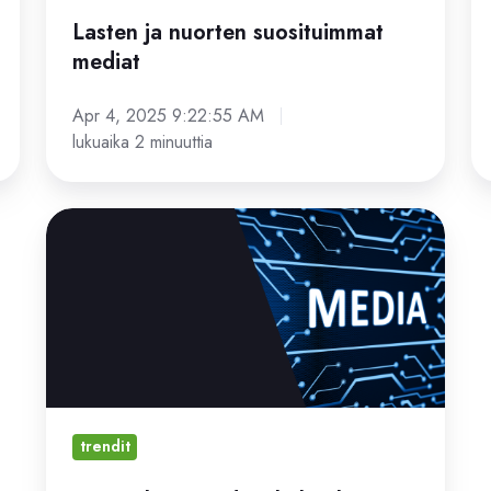
Lasten ja nuorten suosituimmat
mediat
Apr 4, 2025 9:22:55 AM
lukuaika 2 minuuttia
Digitaalisen
median
kulutuksen
muutokset
Suomessa
ja
maailmalla
trendit