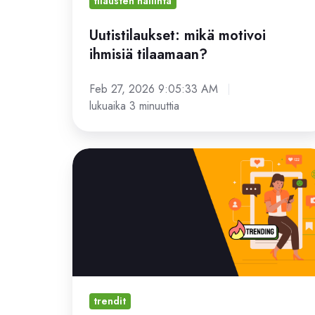
tilausten hallinta
Uutistilaukset: mikä motivoi
ihmisiä tilaamaan?
Feb 27, 2026 9:05:33 AM
lukuaika 3 minuuttia
Sosiaalisen
median
trendit
2025
trendit