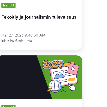
trendit
Tekoäly ja journalismin tulevaisuus
Mar 27, 2026 9:46:30 AM
lukuaika 5 minuuttia
gitaalisen
tismedian
endit
025