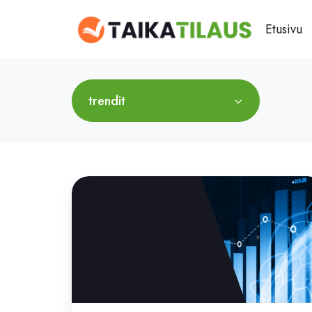
Etusivu
trendit
Digitaalinen
uutismedia
2026:
tekoäly,
videot
ja
sisällöntuottajat