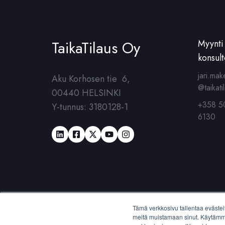
TaikaTilaus Oy
Myynti 
konsult
jari.mak
Aku Korhosen tie 6,
@taikatil
00440 HELSINKI
+358 5
Y-tunnus: 3180128-1
6130
Tämä verkkosivu tallentaa evästei
meitä muistamaan sinut. Käytämme 