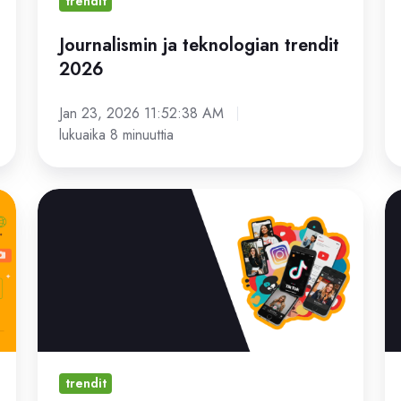
trendit
Journalismin ja teknologian trendit
2026
Jan 23, 2026 11:52:38 AM
lukuaika 8 minuuttia
Lasten
Po
ja
no
nuorten
Mi
suosituimmat
me
mediat
tul
ti
trendit