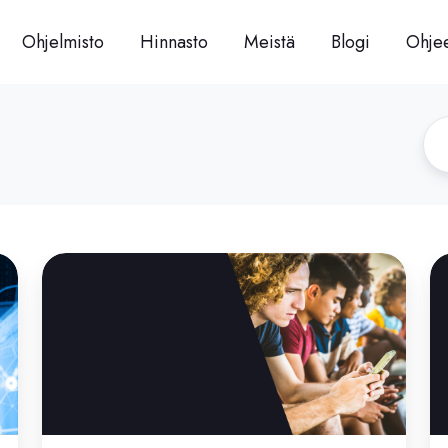
Ohjelmisto
Hinnasto
Meistä
Blogi
Ohjee
Miten
Te
nuoret
ja
kuluttavat
jo
uutisia:
tu
some,
videot
ja