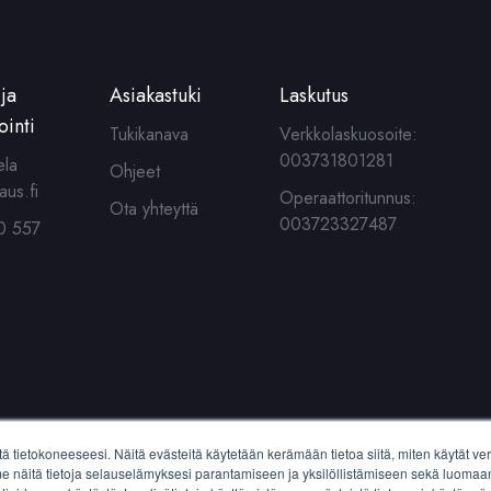
ja
Asiakastuki
Laskutus
ointi
Tukikanava
Verkkolaskuosoite:
003731801281
ela
Ohjeet
aus.fi
Operaattoritunnus:
Ota yhteyttä
003723327487
0 557
tä tietokoneeseesi. Näitä evästeitä käytetään kerämään tietoa siitä, miten käytät
näitä tietoja selauselämyksesi parantamiseen ja yksilöllistämiseen sekä luomaan 