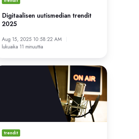
trendit
Digitaalisen uutismedian trendit
2025
Aug 15, 2025 10:58:22 AM
lukuaika 11 minuuttia
dcastien
usu:
tä
diatalojen
isi
etää
trendit