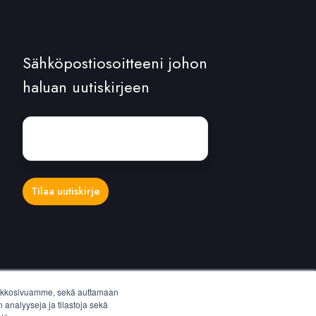
Sähköpostiosoitteeni johon
haluan uutiskirjeen
Sähköposti:
*
 verkkosivuamme, sekä auttamaan
analyyseja ja tilastoja sekä