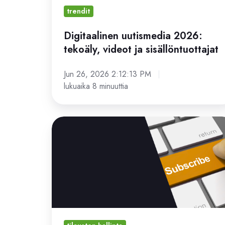
trendit
Digitaalinen uutismedia 2026:
tekoäly, videot ja sisällöntuottajat
Jun 26, 2026 2:12:13 PM
lukuaika 8 minuuttia
Uutistilaukset:
mikä
motivoi
ihmisiä
tilaamaan?