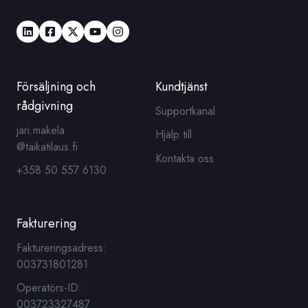
Försäljning och
Kundtjänst
rådgivning
Supportkanal
jari.makela
Hjälp till
@taikatilaus.fi
Kontakta oss
+358 50 557 6130
Fakturering
Faktureringsadress:
003731801281
Operatörs-ID:
003723327487