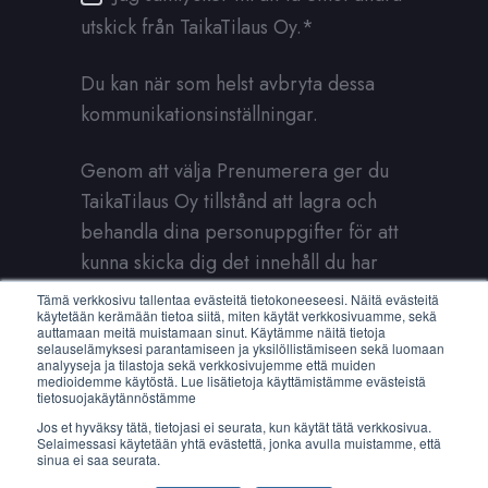
utskick från TaikaTilaus Oy.
*
Du kan när som helst avbryta dessa
kommunikationsinställningar.
Genom att välja Prenumerera ger du
TaikaTilaus Oy tillstånd att lagra och
behandla dina personuppgifter för att
kunna skicka dig det innehåll du har
beställt.
Tämä verkkosivu tallentaa evästeitä tietokoneeseesi. Näitä evästeitä
käytetään kerämään tietoa siitä, miten käytät verkkosivuamme, sekä
auttamaan meitä muistamaan sinut. Käytämme näitä tietoja
selauselämyksesi parantamiseen ja yksilöllistämiseen sekä luomaan
analyyseja ja tilastoja sekä verkkosivujemme että muiden
medioidemme käytöstä. Lue lisätietoja käyttämistämme evästeistä
tietosuojakäytännöstämme
Jos et hyväksy tätä, tietojasi ei seurata, kun käytät tätä verkkosivua.
Selaimessasi käytetään yhtä evästettä, jonka avulla muistamme, että
sinua ei saa seurata.
Copyright © 2026 TaikaTilaus Oy. All Rights Reserved.