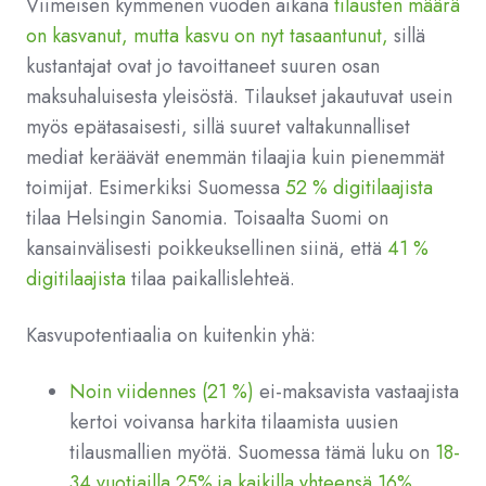
Viimeisen kymmenen vuoden aikana
tilausten määrä
on kasvanut, mutta kasvu on nyt tasaantunut,
sillä
kustantajat ovat jo tavoittaneet suuren osan
maksuhaluisesta yleisöstä. Tilaukset jakautuvat usein
myös epätasaisesti, sillä suuret valtakunnalliset
mediat keräävät enemmän tilaajia kuin pienemmät
toimijat. Esimerkiksi Suomessa
52 % digitilaajista
tilaa Helsingin Sanomia. Toisaalta Suomi on
kansainvälisesti poikkeuksellinen siinä, että
41 %
digitilaajista
tilaa paikallislehteä.
Kasvupotentiaalia on kuitenkin yhä:
Noin viidennes (21 %)
ei-maksavista vastaajista
kertoi voivansa harkita tilaamista uusien
tilausmallien myötä. Suomessa tämä luku on
18-
34 vuotiailla 25% ja kaikilla yhteensä 16%
.