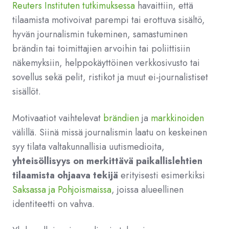
Reuters Instituten tutkimuksessa
havaittiin, että
tilaamista motivoivat parempi tai erottuva sisältö,
hyvän journalismin tukeminen, samastuminen
brändin tai toimittajien arvoihin tai poliittisiin
näkemyksiin, helppokäyttöinen verkkosivusto tai
sovellus sekä pelit, ristikot ja muut ei-journalistiset
sisällöt.
Motivaatiot vaihtelevat
brändien
ja
markkinoiden
välillä. Siinä missä journalismin laatu on keskeinen
syy tilata valtakunnallisia uutismedioita,
yhteisöllisyys on merkittävä paikallislehtien
tilaamista ohjaava tekijä
erityisesti esimerkiksi
Saksassa ja Pohjoismaissa
, joissa alueellinen
identiteetti on vahva.