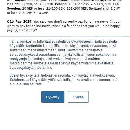
Tämä verkkosivu tallentaa evästeitä tietokoneeseesi. Näitä evästeitä
käytetään kerämään tietoa siitä, miten käytät verkkosivuamme, sekä
auttamaan meitä muistamaan sinut. Käytämme näitä tietoja
selauselämyksesi parantamiseen ja yksilöllistämiseen sekä luomaan
analyyseja ja tilastoja sekä verkkosivujemme että muiden
medioidemme käytöstä. Lue lisätietoja käyttämistämme evästeistä
Mitä kustantajat tekevät
tietosuojakäytännöstämme
houkutellakseen uusia
Jos et hyväksy tätä, tietojasi ei seurata, kun käytät tätä verkkosivua.
Selaimessasi käytetään yhtä evästettä, jonka avulla muistamme, että
sinua ei saa seurata.
tilaajia?
Hyväksy
Hylkää
Monet kustantajat
kokeilevat uusia arvolupauksia
houkutellakseen ihmisiä tilaamaan, kuten:
useiden uutismedioiden yhdistäminen yhdeksi