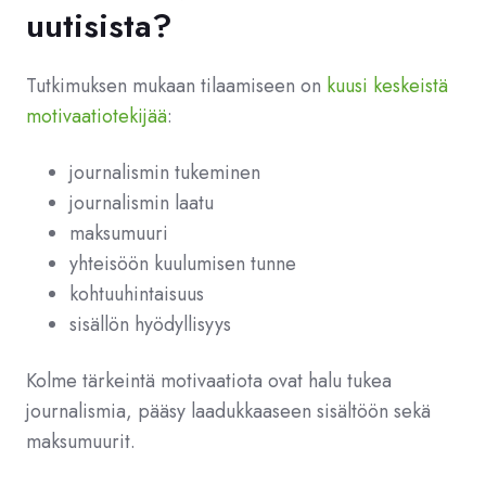
uutisista?
Tutkimuksen mukaan ti
laa
miseen on
kuusi keskeistä
motivaatiotekijää
:
journalismin tukeminen
journalismin laatu
maksumuuri
yhteisöön kuulumisen tunne
kohtuuhintaisuus
sisällön hyödyllisyys
Kolme tärkeintä motivaatiota ovat halu tukea
journalismia, pääsy laadukkaaseen sisältöön sekä
maksumuurit.