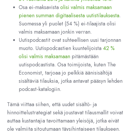
Osa ei-maksavista
olisi valmis maksamaan
pienen summan digitaalisesta uutistilauksesta
.
Suomessa yli puolet (54 %) ei-tilaajista olisi
valmis maksamaan jonkin verran.
Uutispodcastit ovat suhteellisen uusi tarjonnan
muoto. Uutispodcastien kuuntelijoista
42 %
olisi valmis maksamaan
pitämästään
uutispodcastista. Osa toimijoista, kuten The
Economist, tarjoaa jo pelkkiä äänisisältöjä
sisältäviä tilauksia, jotka antavat pääsyn lehden
podcast-katalogiin.
Tämä viittaa siihen, että uudet sisältö- ja
hinnoittelustrategiat sekä joustavat tilausmallit voivat
auttaa kustantajia tavoittamaan yleisöjä, jotka eivät
ole valmiita sitoutumaan täysihintaiseen tilaukseen.