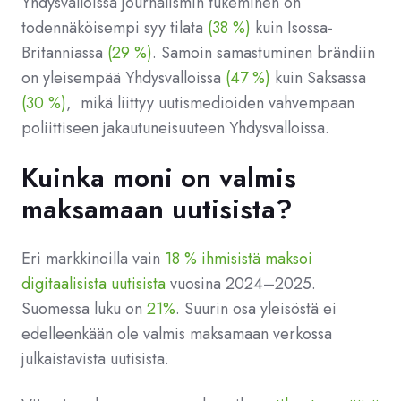
Yhdysvalloissa journalismin tukeminen on
todennäköisempi syy tilata
(38 %)
kuin Isossa-
Britanniassa
(29 %)
. Samoin samastuminen brändiin
on yleisempää Yhdysvalloissa
(47 %)
kuin Saksassa
(30 %)
, mikä liittyy uutismedioiden vahvempaan
poliittiseen jakautuneisuuteen Yhdysvalloissa.
Kuinka moni on valmis
maksamaan uutisista?
Eri markkinoilla vain
18 % ihmisistä maksoi
digitaalisista uutisista
vuosina 2024–2025.
Suomessa luku on
21%
. Suurin osa yleisöstä ei
edelleenkään ole valmis maksamaan verkossa
julkaistavista uutisista.