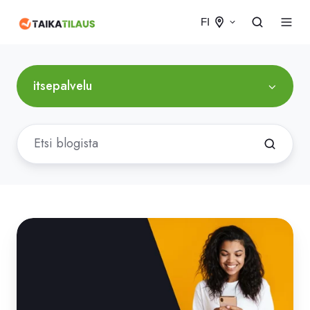
FI
itsepalvelu
OmaPalvelu:
miksi
itsepalveluportaalit
kannattavat