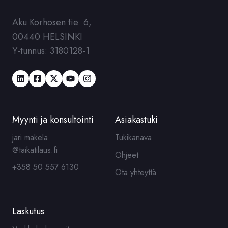
Aku Korhosen tie 6,
00440 HELSINKI
Y-tunnus: 3180128-1
Myynti ja konsultointi
Asiakastuki
jari.makela
Tukikanava
@taikatilaus.fi
Ohjeet
+358 50 557 6130
Ota yhteyttä
Laskutus