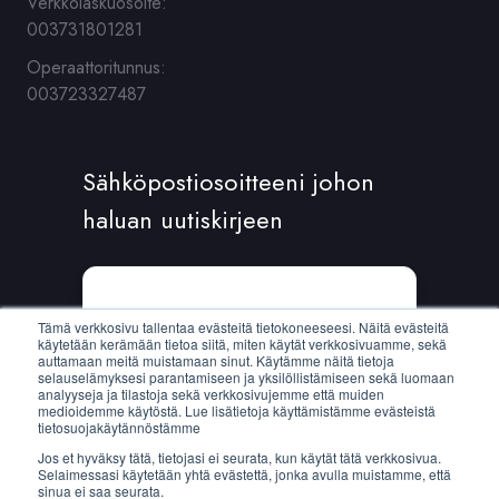
Verkkolaskuosoite:
003731801281
Operaattoritunnus:
003723327487
Sähköpostiosoitteeni johon
haluan uutiskirjeen
Sähköposti:
*
Tämä verkkosivu tallentaa evästeitä tietokoneeseesi. Näitä evästeitä
käytetään kerämään tietoa siitä, miten käytät verkkosivuamme, sekä
auttamaan meitä muistamaan sinut. Käytämme näitä tietoja
selauselämyksesi parantamiseen ja yksilöllistämiseen sekä luomaan
analyyseja ja tilastoja sekä verkkosivujemme että muiden
medioidemme käytöstä. Lue lisätietoja käyttämistämme evästeistä
tietosuojakäytännöstämme
Jos et hyväksy tätä, tietojasi ei seurata, kun käytät tätä verkkosivua.
Selaimessasi käytetään yhtä evästettä, jonka avulla muistamme, että
sinua ei saa seurata.