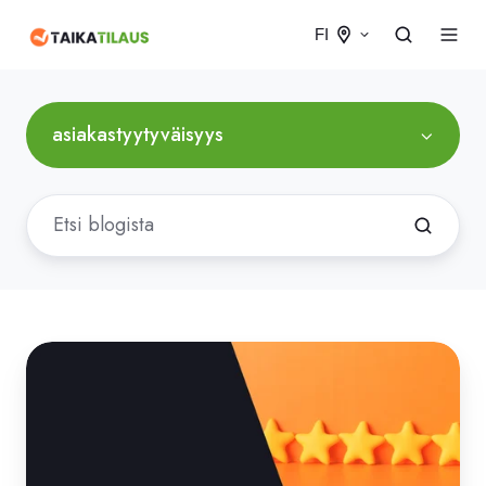
FI
asiakastyytyväisyys
Asiakastyytyväisyyskyselyn
tulokset
2025