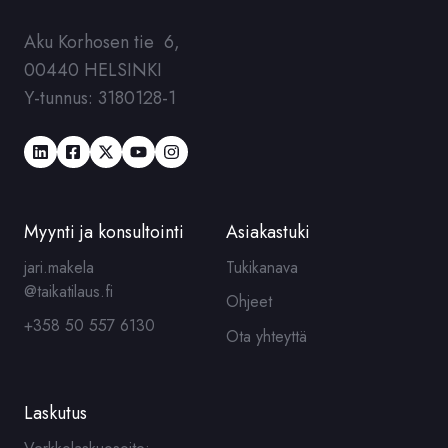
Aku Korhosen tie 6,
00440 HELSINKI
Y-tunnus: 3180128-1
Myynti ja konsultointi
Asiakastuki
jari.makela
Tukikanava
@taikatilaus.fi
Ohjeet
+358 50 557 6130
Ota yhteyttä
Laskutus