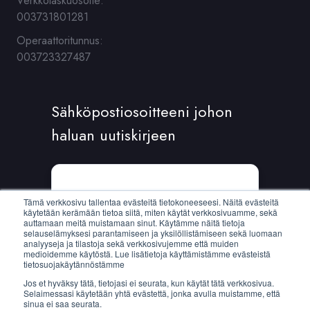
Verkkolaskuosoite:
003731801281
Operaattoritunnus:
003723327487
Sähköpostiosoitteeni johon
haluan uutiskirjeen
Sähköposti:
*
Tämä verkkosivu tallentaa evästeitä tietokoneeseesi. Näitä evästeitä
käytetään kerämään tietoa siitä, miten käytät verkkosivuamme, sekä
auttamaan meitä muistamaan sinut. Käytämme näitä tietoja
selauselämyksesi parantamiseen ja yksilöllistämiseen sekä luomaan
analyyseja ja tilastoja sekä verkkosivujemme että muiden
medioidemme käytöstä. Lue lisätietoja käyttämistämme evästeistä
tietosuojakäytännöstämme
Jos et hyväksy tätä, tietojasi ei seurata, kun käytät tätä verkkosivua.
Selaimessasi käytetään yhtä evästettä, jonka avulla muistamme, että
sinua ei saa seurata.